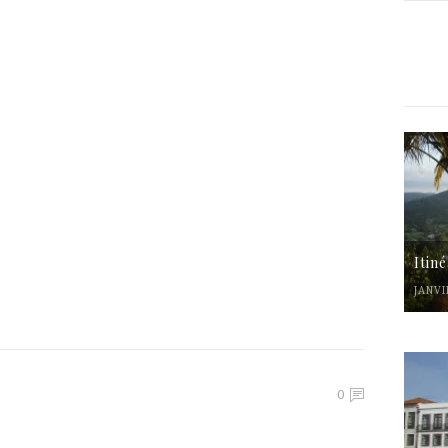
Itin
JANVI
0