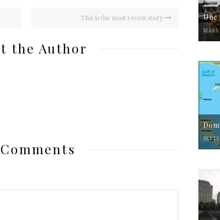
Une 
This is the most recent story
MARS 
t the Author
Domi
SEPTE
 Comments