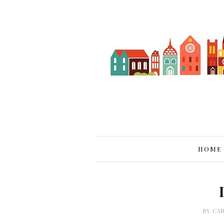
HOME
BY
CA