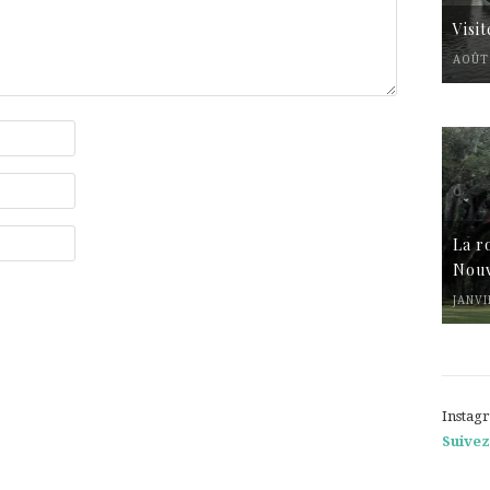
Visi
AOÛT 
La r
Nouv
JANVI
Instag
Suivez