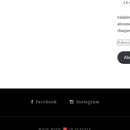
AB
Saisiss
abonner
chaque 
Adress
e-
mail
Ab
Facebook
Instagram
MADE WITH
IN SEATTLE