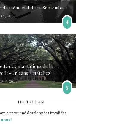
te du mémorial du 11 Septembre
15, 2015
4
oute des plantations de la
elle-Orléans à Natchez
ER 7, 2017
5
INSTAGRAM
ram a retourné des données invalides.
 nous!