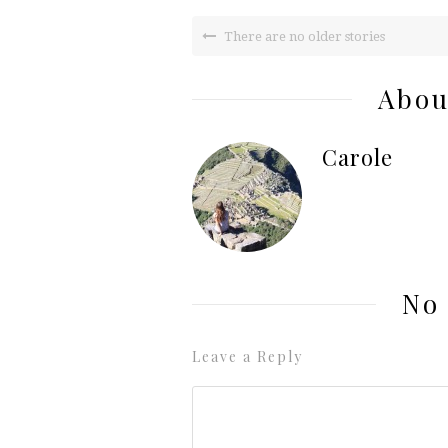
There are no older stories
Abou
Carole
No
Leave a Reply