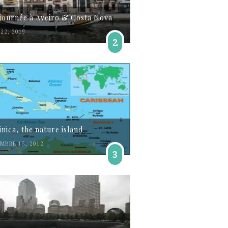
journée à Aveiro & Costa Nova
22, 2019
2
nica, the nature island
MBRE 15, 2012
3