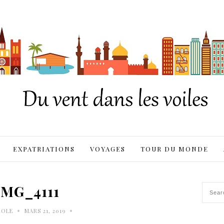
EXPATRIATIONS
VOYAGES
TOUR DU MONDE
IMG_4111
•
•
ROLE
MARS 21, 2019