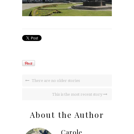
There are no older stories
This is the most recent story
About the Author
Carole