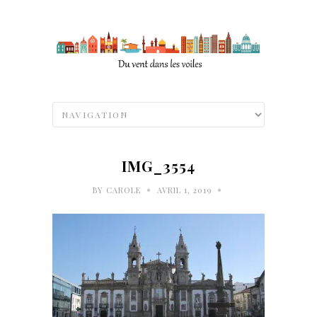
IMG_3554
•
•
BY
CAROLE
AVRIL 1, 2019