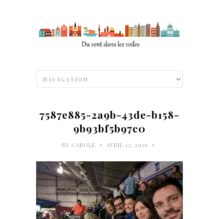
7587e885-2a9b-43de-b158-
9b93bf5b97c0
•
•
BY
CAROLE
AVRIL 22, 2019