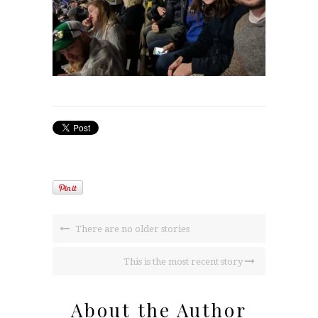
There are no older stories
This is the most recent story
About the Author