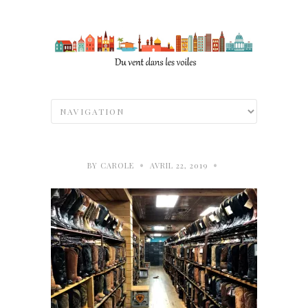
•
•
BY
CAROLE
AVRIL 22, 2019