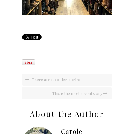
There are no older stories
This is the most recent story
About the Author
Carole