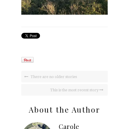
There are no older stories
This is the most recent story
About the Author
Carole