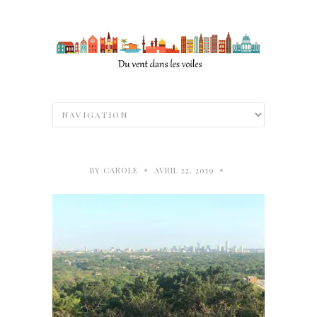
•
•
BY
CAROLE
AVRIL 22, 2019