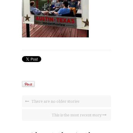
There are no older stories
This is the most recent story