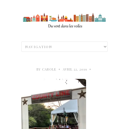
•
•
BY
CAROLE
AVRIL 22, 2019