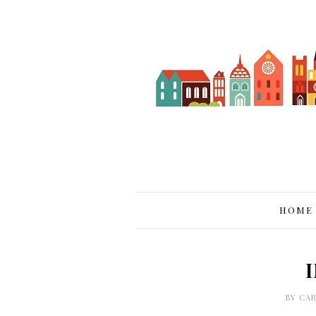
HOME
BY
CA