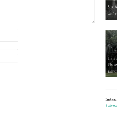
Visi
AOÛT 
La r
Nouv
JANVI
Instag
Suivez