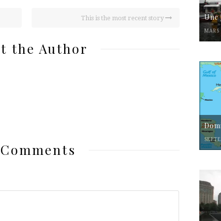
Une 
This is the most recent story
MARS 
t the Author
Domi
SEPTE
 Comments