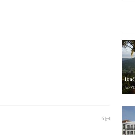
Itin
JANVI
0