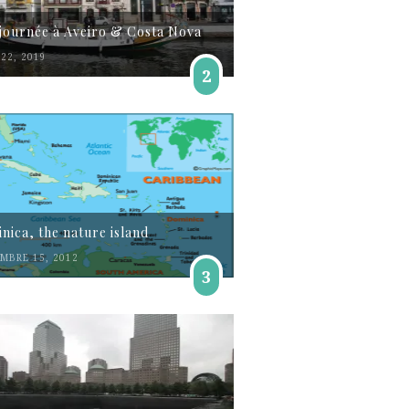
journée à Aveiro & Costa Nova
22, 2019
2
nica, the nature island
MBRE 15, 2012
3