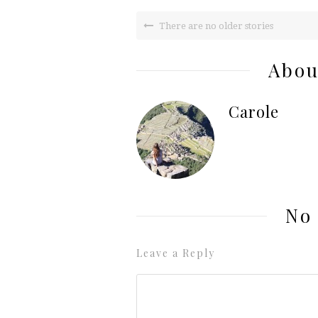
There are no older stories
Abou
Carole
No
Leave a Reply