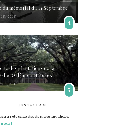
te du mémorial du 11 Septembre
15, 2015
4
oute des plantations de la
elle-Orléans à Natchez
ER 7, 2017
5
INSTAGRAM
ram a retourné des données invalides.
 nous!