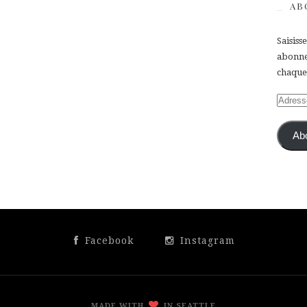
AB
Saisiss
abonner
chaque 
Adress
e-
mail
Ab
Facebook
Instagram
MADE WITH
IN SEATTLE