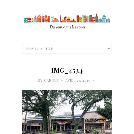
IMG_4534
•
•
BY
CAROLE
AVRIL 23, 2019