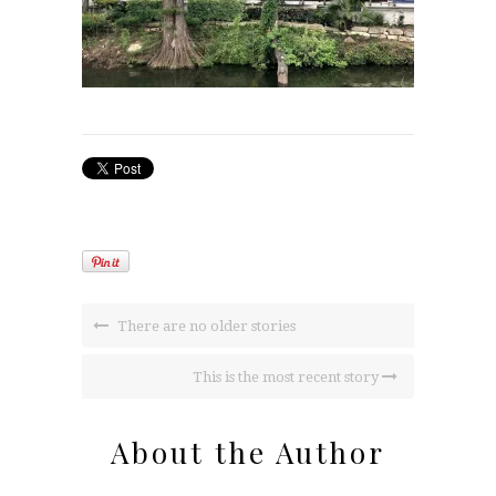
There are no older stories
This is the most recent story
About the Author