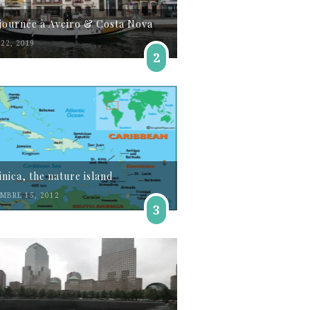
journée à Aveiro & Costa Nova
22, 2019
2
nica, the nature island
MBRE 15, 2012
3