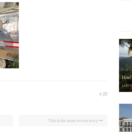
Itin
JANVI
0
This is the most recent story