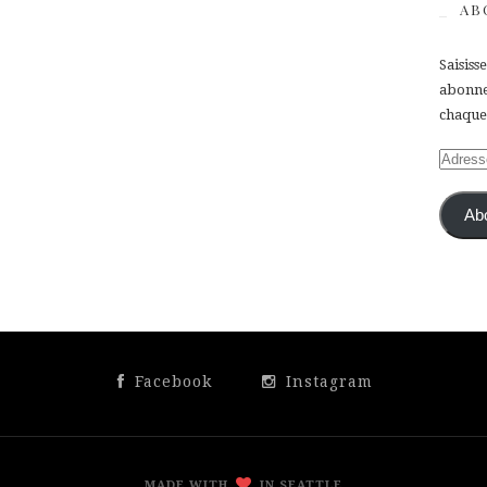
AB
Saisiss
abonner
chaque 
Adress
e-
mail
Ab
Facebook
Instagram
MADE WITH
IN SEATTLE