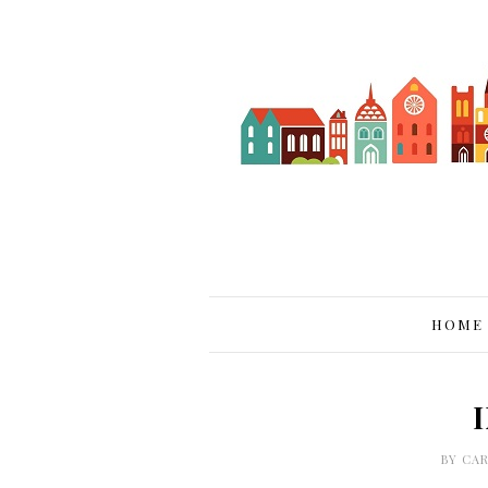
HOME
BY
CA