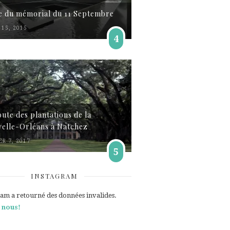
te du mémorial du 11 Septembre
15, 2015
4
oute des plantations de la
elle-Orléans à Natchez
ER 7, 2017
5
INSTAGRAM
ram a retourné des données invalides.
 nous!