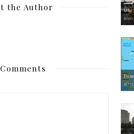
t the Author
Une 
MARS 
 Comments
Domi
SEPTE