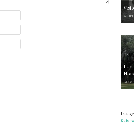
Visi
AOÛT 
La r
Nouv
JANVI
Instag
Suivez