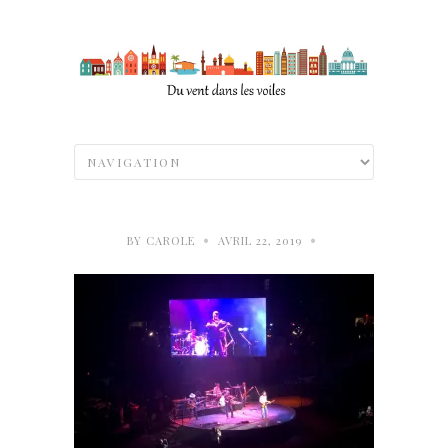
•
•
BY
CAROLE
AVRIL 22, 2019