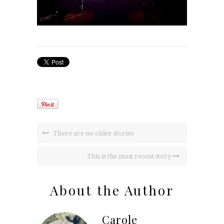
There are no older stories
This is the most recent story
About the Author
Carole