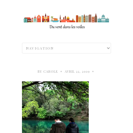
•
•
BY
CAROLE
AVRIL 22, 2019