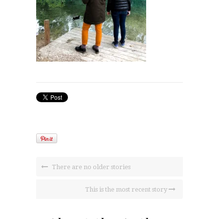
There are no older stories
This is the most recent story