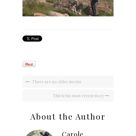
There are no older stories
This is the most recent story
About the Author
Carole