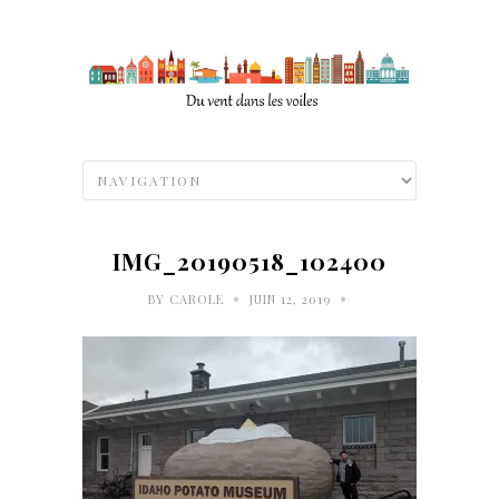
IMG_20190518_102400
•
•
BY
CAROLE
JUIN 12, 2019