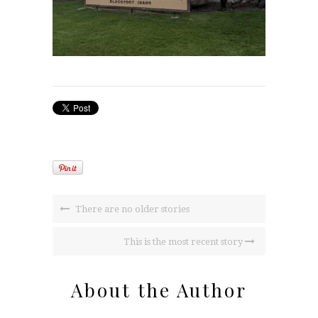
There are no older stories
This is the most recent story
About the Author