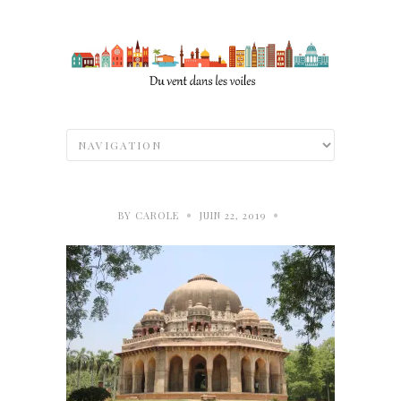
•
•
BY
CAROLE
JUIN 22, 2019