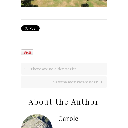
There are no older stories
This is the most recent story
About the Author
Carole