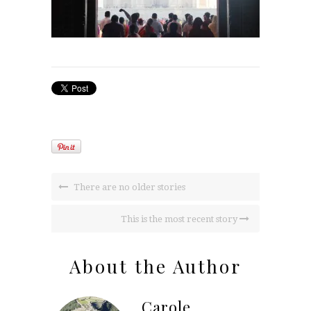
There are no older stories
This is the most recent story
About the Author
Carole