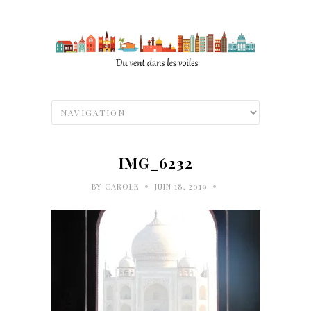
IMG_6232
•
•
BY
CAROLE
JUIN 18, 2019