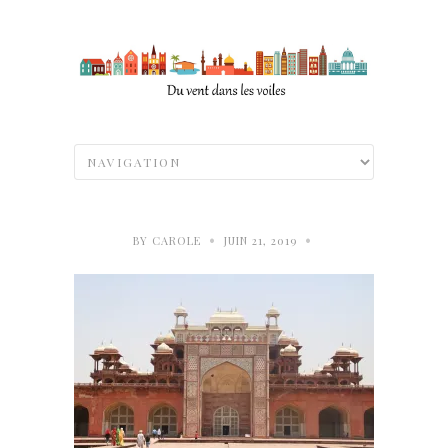
•
•
BY
CAROLE
JUIN 21, 2019