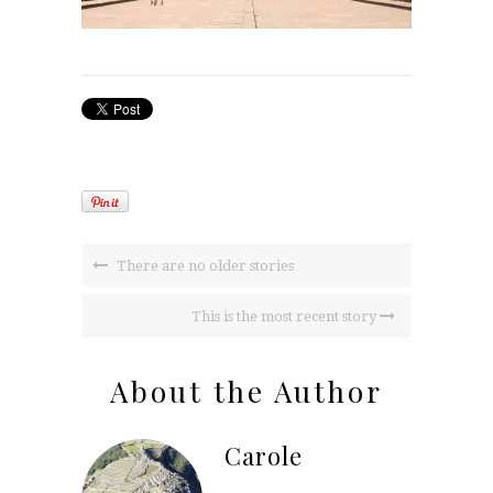
There are no older stories
This is the most recent story
About the Author
Carole