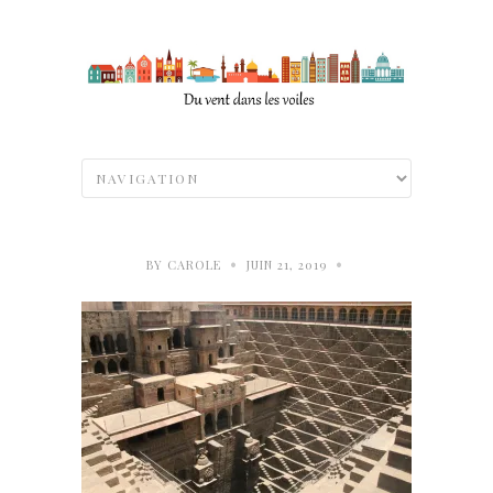
•
•
BY
CAROLE
JUIN 21, 2019