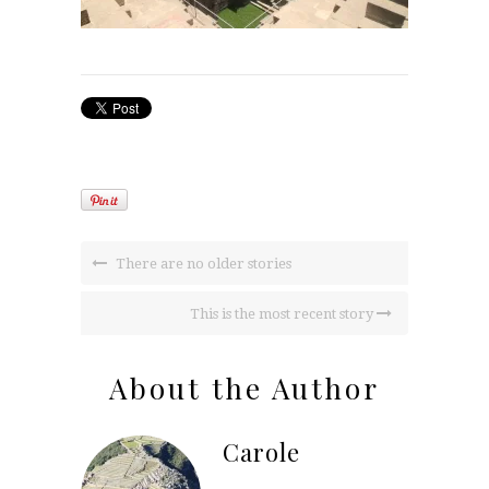
There are no older stories
This is the most recent story
About the Author
Carole