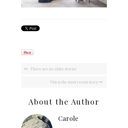
There are no older stories
This is the most recent story
About the Author
Carole