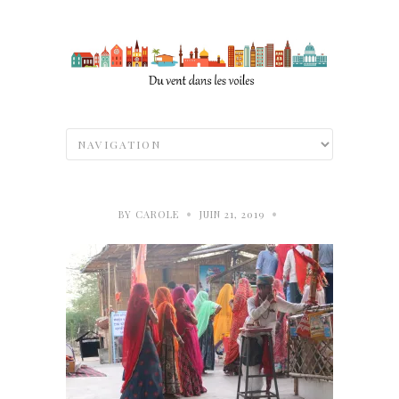
•
•
BY
CAROLE
JUIN 21, 2019