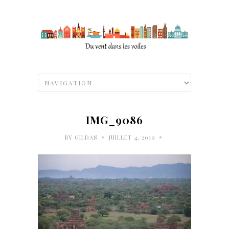
IMG_9086
•
•
BY
GILDAS
JUILLET 4, 2019