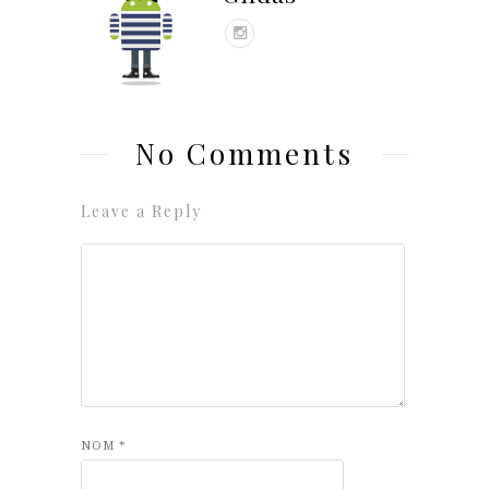
No Comments
Leave a Reply
NOM
*