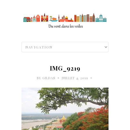
IMG_9219
•
•
BY
GILDAS
JUILLET 4, 2019