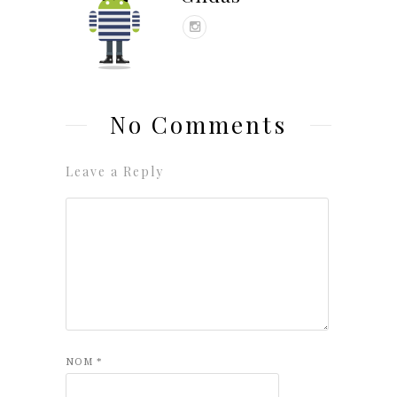
No Comments
Leave a Reply
NOM
*