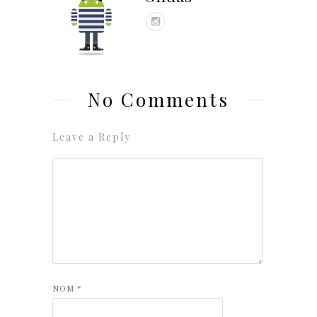
No Comments
Leave a Reply
NOM
*