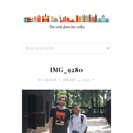
IMG_9280
•
•
BY
GILDAS
JUILLET 4, 2019