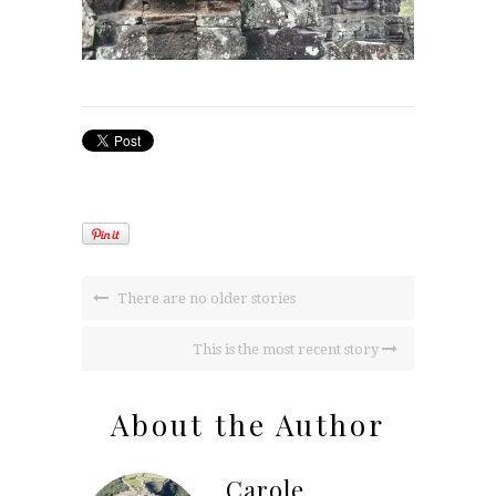
There are no older stories
This is the most recent story
About the Author
Carole