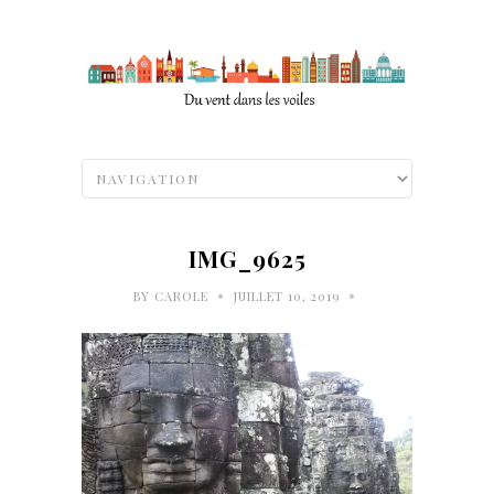
IMG_9625
•
•
BY
CAROLE
JUILLET 10, 2019