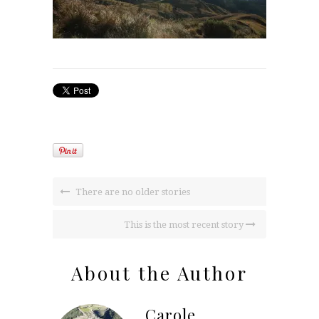
There are no older stories
This is the most recent story
About the Author
Carole