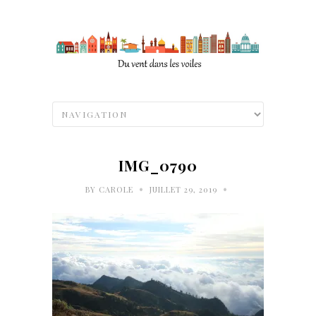
IMG_0790
•
•
BY
CAROLE
JUILLET 29, 2019