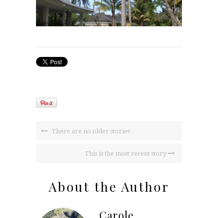
There are no older stories
This is the most recent story
About the Author
Carole