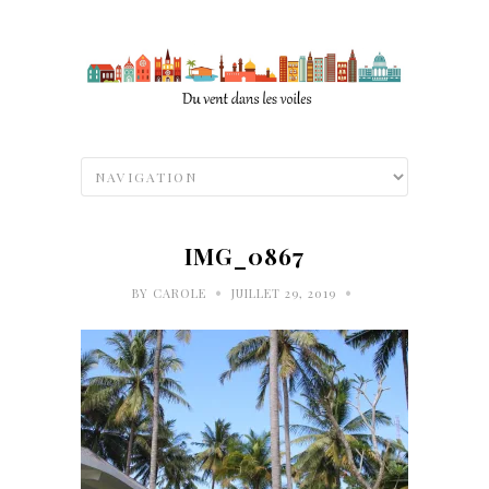
IMG_0867
•
•
BY
CAROLE
JUILLET 29, 2019