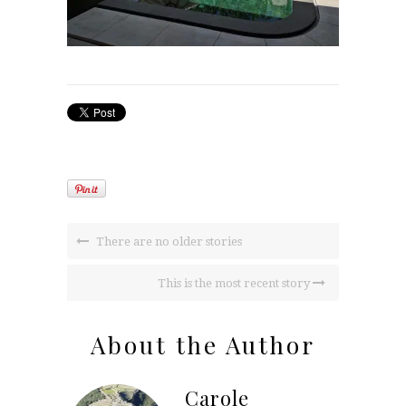
There are no older stories
This is the most recent story
About the Author
Carole