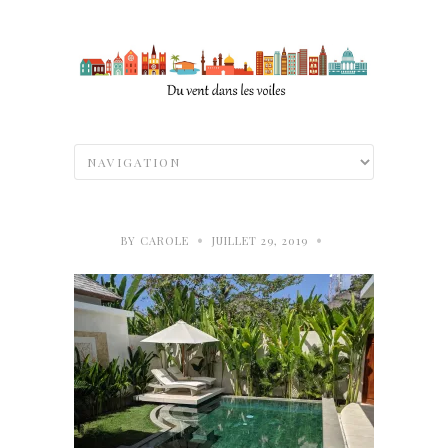
•
•
BY
CAROLE
JUILLET 29, 2019