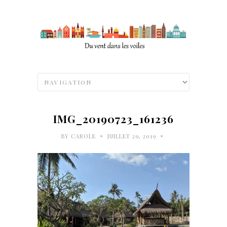
IMG_20190723_161236
•
•
BY
CAROLE
JUILLET 29, 2019