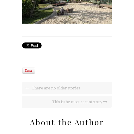
There are no older stories
This is the most recent story
About the Author