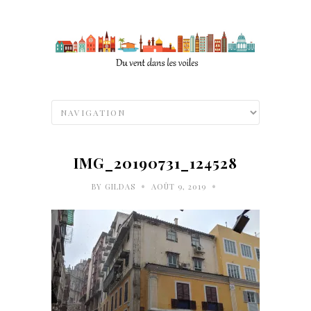
IMG_20190731_124528
•
•
BY
GILDAS
AOÛT 9, 2019