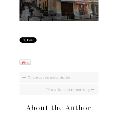
There are no older stories
This is the most recent story
About the Author