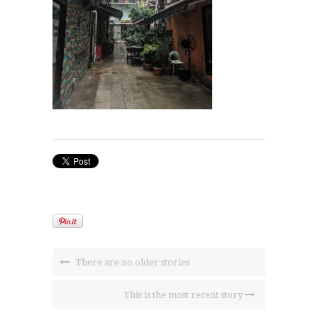
There are no older stories
This is the most recent story