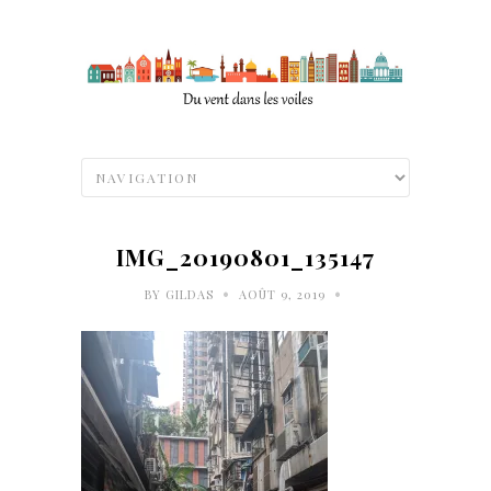
IMG_20190801_135147
•
•
BY
GILDAS
AOÛT 9, 2019