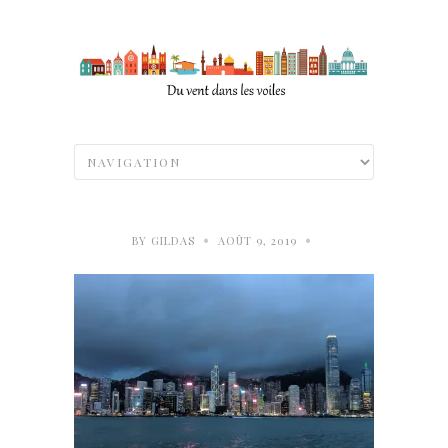
•
•
BY
GILDAS
AOÛT 9, 2019