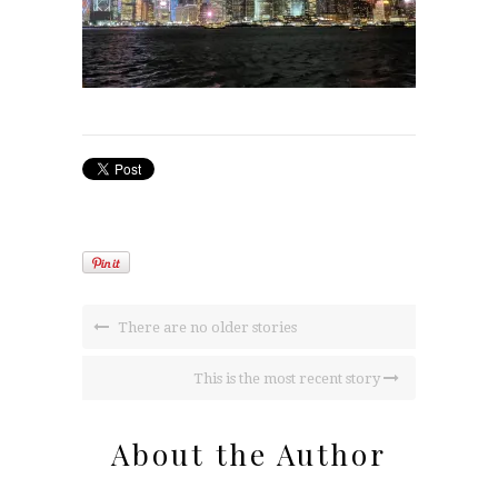
There are no older stories
This is the most recent story
About the Author