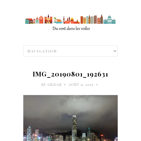
IMG_20190801_192631
•
•
BY
GILDAS
AOÛT 9, 2019