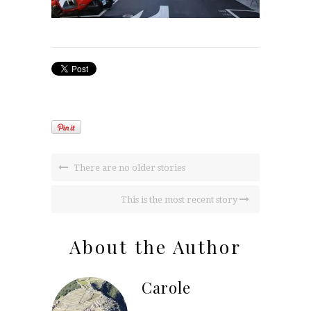
There are no older stories
This is the most recent story
About the Author
Carole