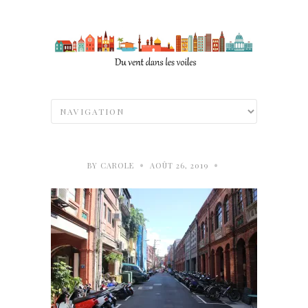
•
•
BY
CAROLE
AOÛT 26, 2019