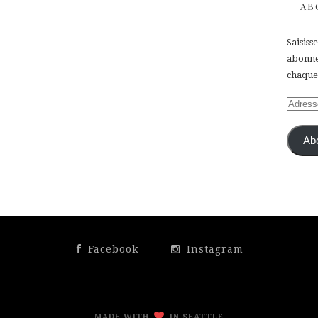
AB
Saisiss
abonner
chaque 
Adress
e-
mail
Ab
Facebook
Instagram
MADE WITH
IN SEATTLE