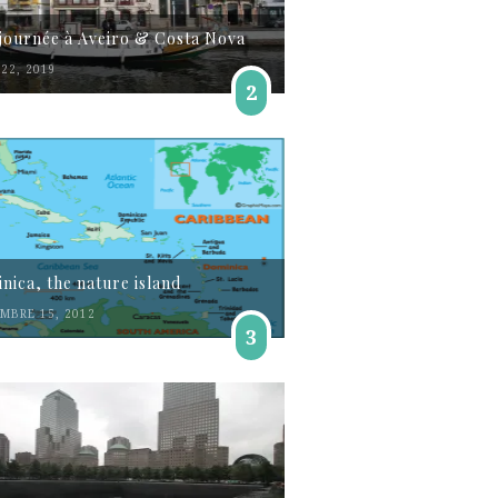
journée à Aveiro & Costa Nova
22, 2019
2
nica, the nature island
MBRE 15, 2012
3