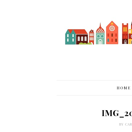
HOME
IMG_20
BY
CAR