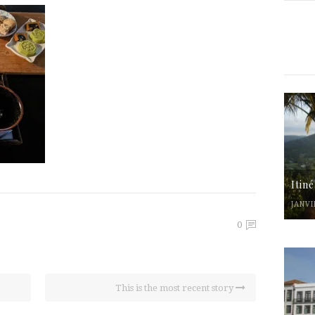
Itin
JANVI
0
This is the most recent story