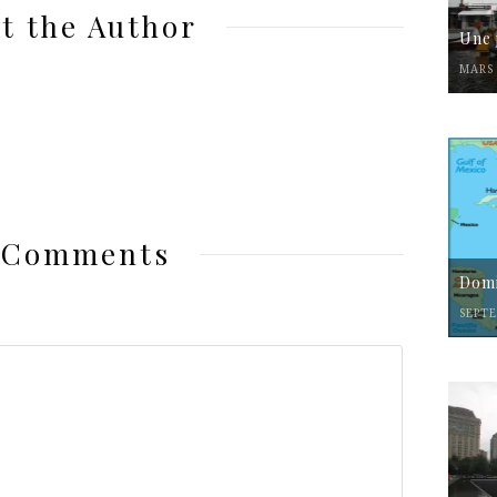
t the Author
Une 
MARS 
 Comments
Domi
SEPTE