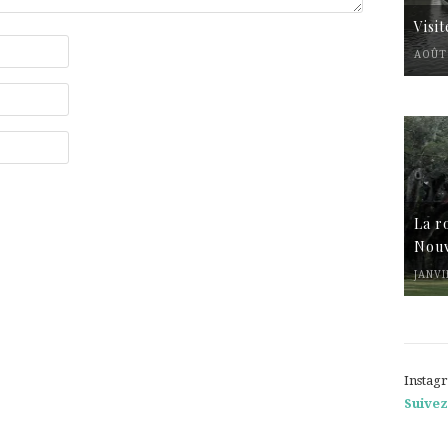
Visi
AOÛT 
La r
Nouv
JANVI
Instag
Suivez