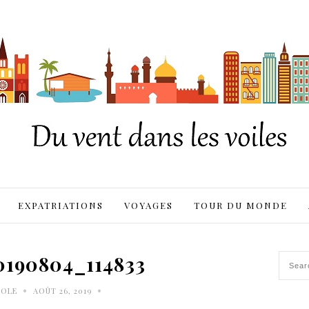
EXPATRIATIONS
VOYAGES
TOUR DU MONDE
190804_114833
•
•
OLE
AOÛT 26, 2019