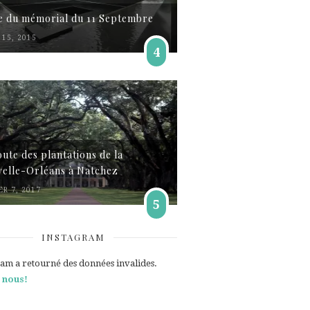
te du mémorial du 11 Septembre
15, 2015
4
oute des plantations de la
elle-Orléans à Natchez
ER 7, 2017
5
INSTAGRAM
ram a retourné des données invalides.
 nous!