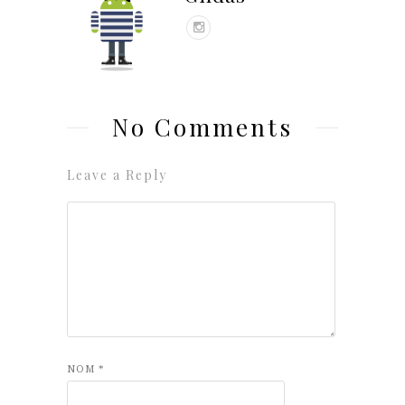
No Comments
Leave a Reply
NOM
*