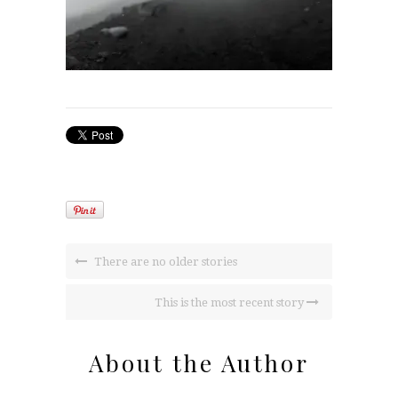
There are no older stories
This is the most recent story
About the Author