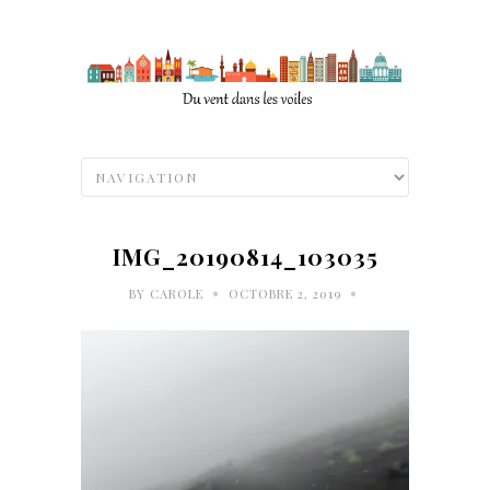
IMG_20190814_103035
•
•
BY
CAROLE
OCTOBRE 2, 2019