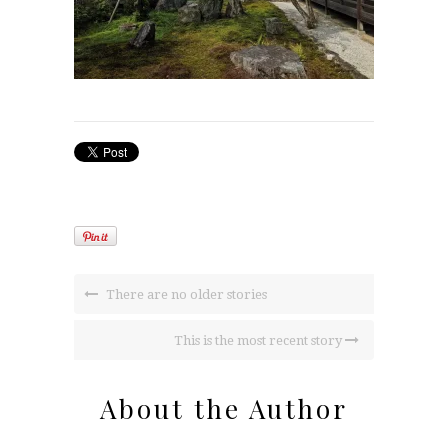
There are no older stories
This is the most recent story
About the Author