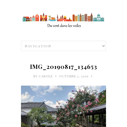
IMG_20190817_134653
•
•
BY
CAROLE
OCTOBRE 2, 2019