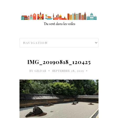
IMG_20190818_120425
•
•
BY
GILDAS
SEPTEMBRE 28, 2019