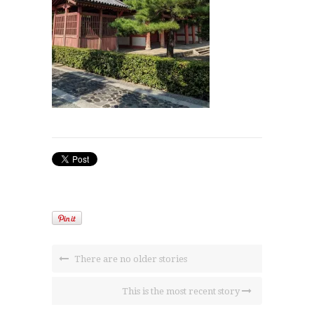
There are no older stories
This is the most recent story