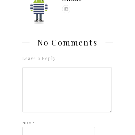
No Comments
Leave a Reply
NOM
*