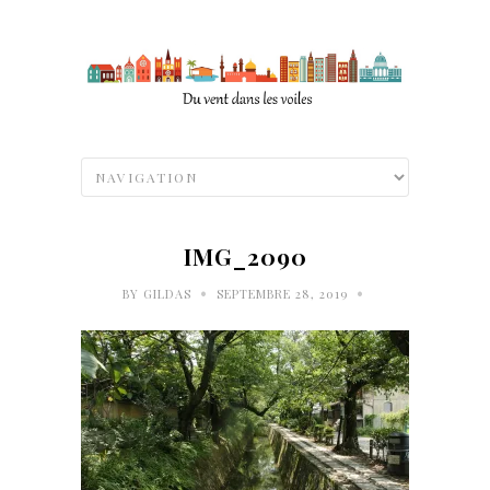
IMG_2090
•
•
BY
GILDAS
SEPTEMBRE 28, 2019