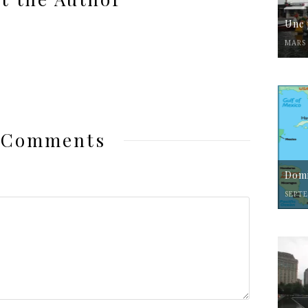
Une 
MARS 
 Comments
Domi
SEPTE