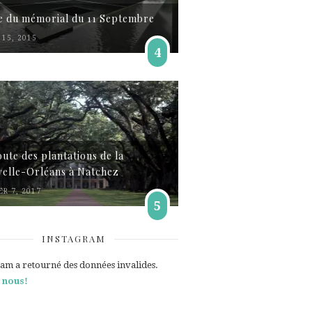
te du mémorial du 11 Septembre
15, 2015
4
oute des plantations de la
elle-Orléans à Natchez
ER 7, 2017
5
INSTAGRAM
ram a retourné des données invalides.
 nous!