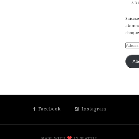
AB
Saisiss
abonner
chaque 
Adress
e-
mail
Ab
Facebook
Instagram
MADE WITH
IN SEATTLE