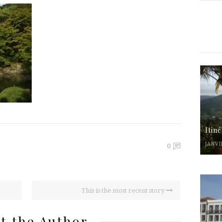
Itin
JANVI
0
This is the most recent story
t the Author