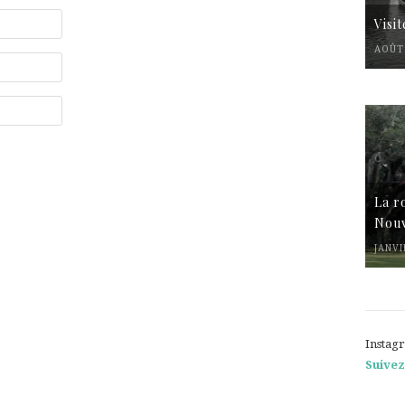
Visi
AOÛT 
La r
Nouv
JANVI
Instag
Suivez