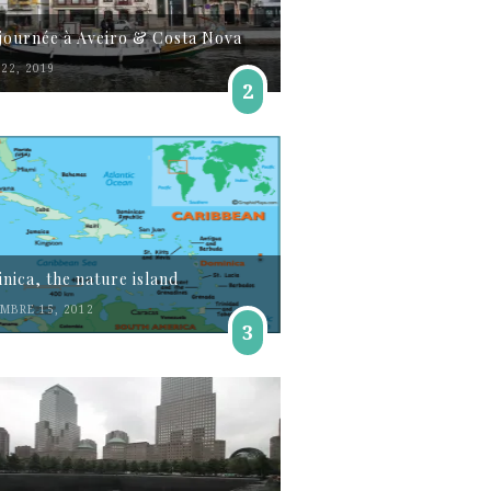
journée à Aveiro & Costa Nova
22, 2019
2
nica, the nature island
MBRE 15, 2012
3