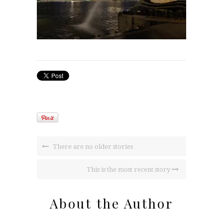
There are no older stories
This is the most recent story
About the Author