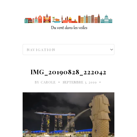
IMG_20190828_222042
•
•
BY
CAROLE
SEPTEMBRE 3, 2019