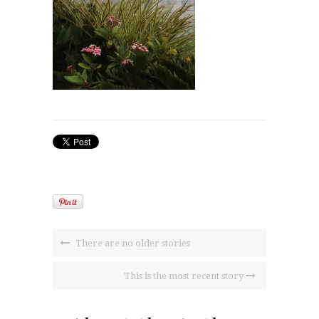
There are no older stories
This is the most recent story