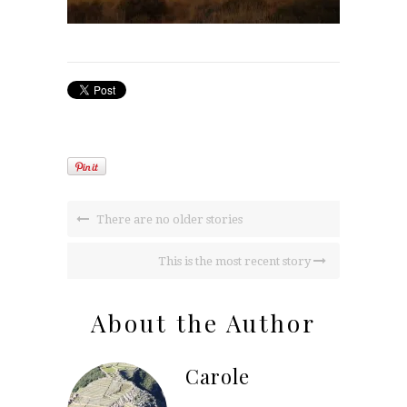
There are no older stories
This is the most recent story
About the Author
Carole