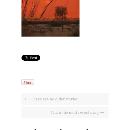
There are no older stories
This is the most recent story