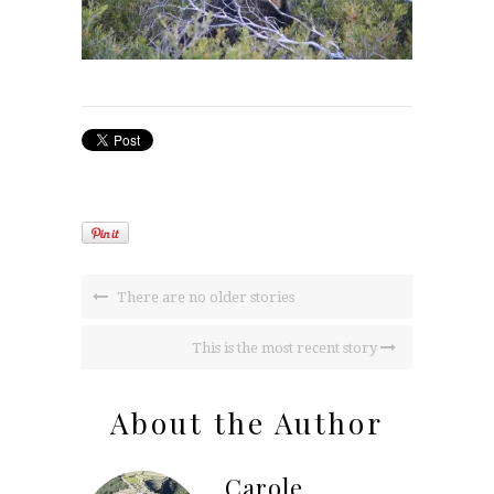
There are no older stories
This is the most recent story
About the Author
Carole