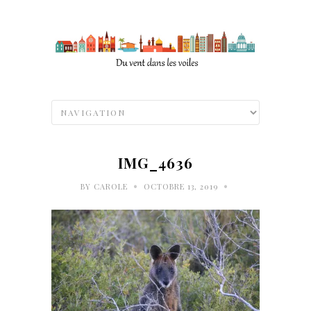
IMG_4636
•
•
BY
CAROLE
OCTOBRE 13, 2019