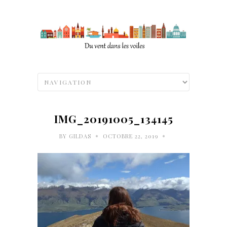
IMG_20191005_134145
•
•
BY
GILDAS
OCTOBRE 22, 2019