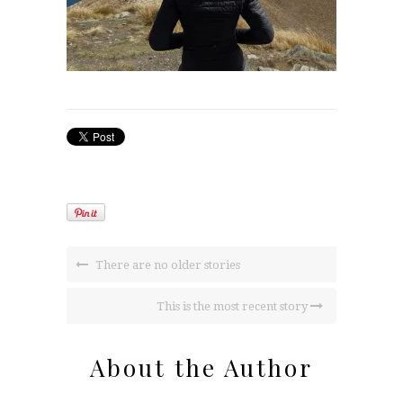
There are no older stories
This is the most recent story
About the Author