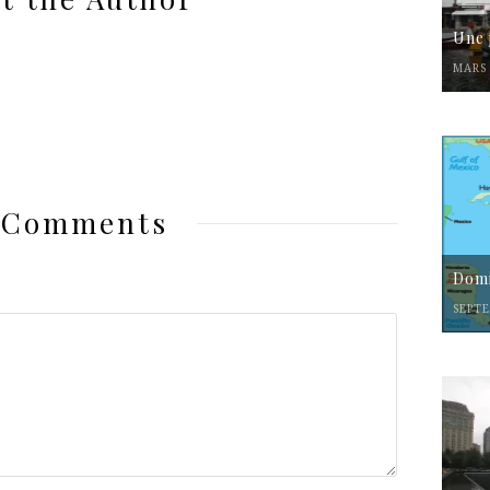
Une 
MARS 
 Comments
Domi
SEPTE