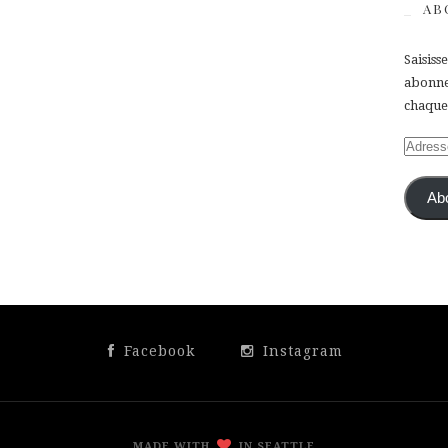
AB
Saisiss
abonner
chaque 
Adress
e-
mail
Ab
Facebook
Instagram
MADE WITH
IN SEATTLE