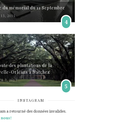
te du mémorial du 11 Septembre
15, 2015
4
oute des plantations de la
elle-Orléans à Natchez
ER 7, 2017
5
INSTAGRAM
ram a retourné des données invalides.
 nous!