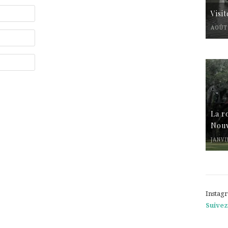
Visi
AOÛT 
La r
Nouv
JANVI
Instag
Suivez