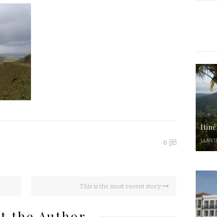
Itin
JANVI
0
This is the most recent story
t the Author