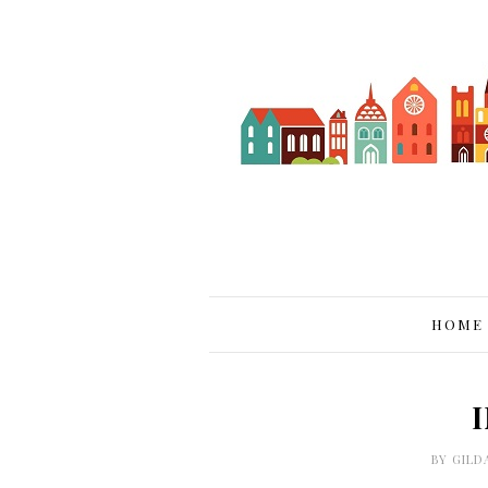
HOME
BY
GILD