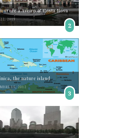
journée à Aveiro & Costa Nova
22, 2019
2
nica, the nature island
MBRE 15, 2012
3