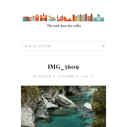
IMG_5609
•
•
BY
GILDAS
OCTOBRE 22, 2019