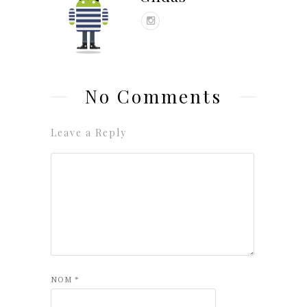
No Comments
Leave a Reply
NOM
*