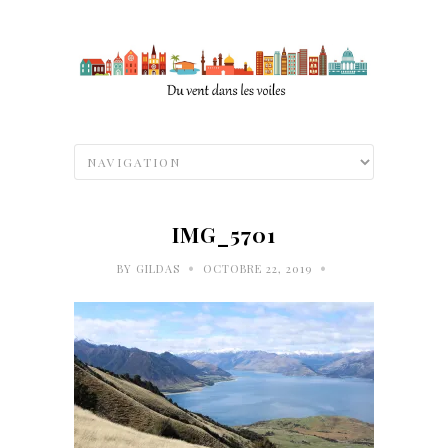
IMG_5701
•
•
BY
GILDAS
OCTOBRE 22, 2019