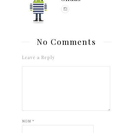
No Comments
Leave a Reply
NOM
*