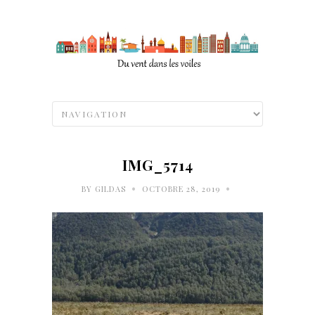
IMG_5714
•
•
BY
GILDAS
OCTOBRE 28, 2019