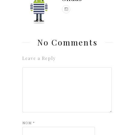
No Comments
Leave a Reply
NOM
*