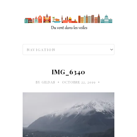
IMG_6340
•
•
BY
GILDAS
OCTOBRE 22, 2019