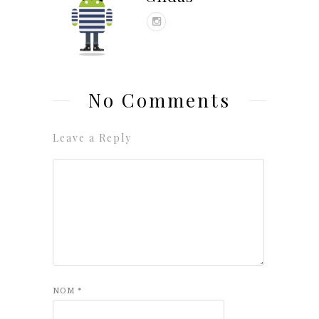
No Comments
Leave a Reply
NOM
*